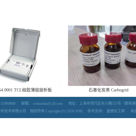
554.0001 TCL硅胶薄层层析板
石墨化炭黑 Carbogrid
52969808
邮箱：
weizunlai@126.com
地址：上海市闵行区东川路555号（数码港）5号楼7
分析技术有限公司
版权所有 Copyright (©) 2026
XML
技术支持：
盖德化工网
食