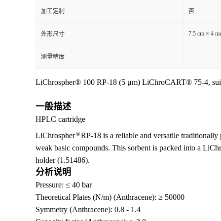
加工定制
否
7.5 cm × 4 
外形尺寸
测量精度
LiChrospher® 100 RP-18 (5 μm) LiChroCART® 75-4, sui
一般描述
HPLC cartridge
®
LiChrospher
RP-18 is a reliable and versatile traditionally 
weak basic compounds. This sorbent is packed into a LiC
holder (1.51486).
分析说明
Pressure: ≤ 40 bar
Theoretical Plates (N/m) (Anthracene): ≥ 50000
Symmetry (Anthracene): 0.8 - 1.4