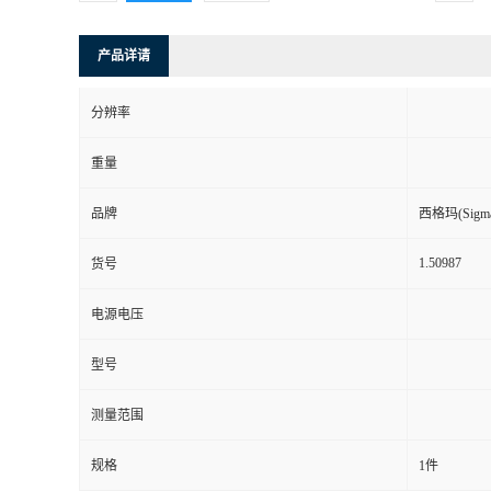
产品详请
分辨率
重量
品牌
西格玛(Sigma-
1.50987
货号
电源电压
型号
测量范围
规格
1件