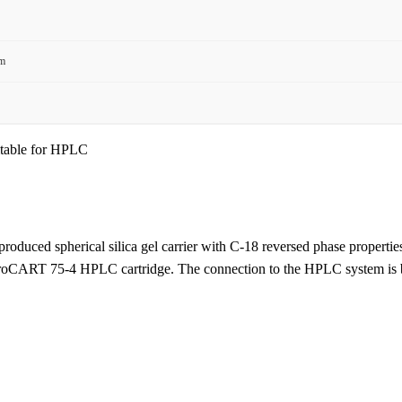
mm
table for HPLC
produced spherical silica gel carrier with C-18 reversed phase properties.
hroCART 75-4 HPLC cartridge. The connection to the HPLC system is