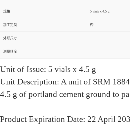
5 vials x 4.5 g
规格
加工定制
否
外形尺寸
测量精度
Unit of Issue: 5 vials x 4.5 g
Unit Description: A unit of SRM 1884b
4.5 g of portland cement ground to pa
Product Expiration Date: 22 April 20