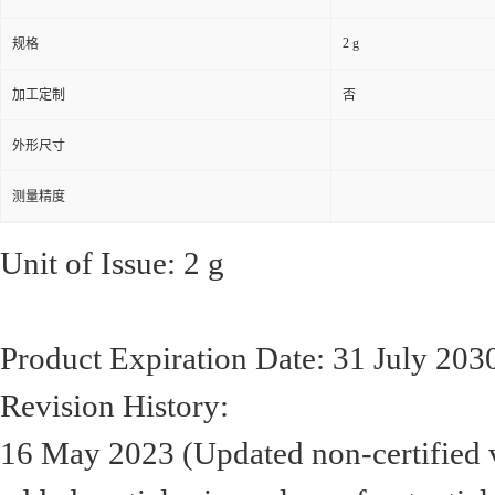
2 g
规格
加工定制
否
外形尺寸
测量精度
Unit of Issue: 2 g
Product Expiration Date: 31 July 203
Revision History:
16 May 2023 (Updated non-certified va