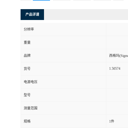
产品详请
分辨率
重量
品牌
西格玛(Sigma-
1.50574
货号
电源电压
型号
测量范围
规格
1件