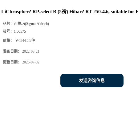
您当前的位置：
网站首页
>
产品展厅
>
HPLC柱
>
LiChro
LiChrospher? RP-select B (5祄) Hibar? RT 250-4.6, suitable fo
品牌：
西格玛(Sigma-Aldrich)
货号：
1.50575
价格：
￥6544.26/件
发布日期：
2022-03-21
更新日期：
2026-07-02
发送咨询信息