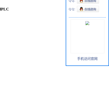
Q Q：
Q Q：
spher? RP-select B (5祄) Hibar? RT 250-4.6, suitable for HPLC
r HPLC
手机访问官网