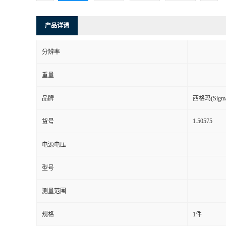
产品详请
分辨率
重量
品牌
西格玛(Sigma-
1.50575
货号
电源电压
型号