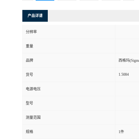
产品详请
分辨率
重量
品牌
西格玛(Sigma-
1.5084
货号
电源电压
型号
测量范围
规格
1件