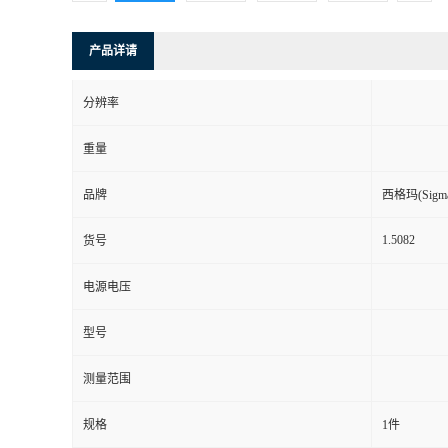
产品详请
分辨率
重量
品牌
西格玛(Sigma-
1.5082
货号
电源电压
型号
测量范围
规格
1件