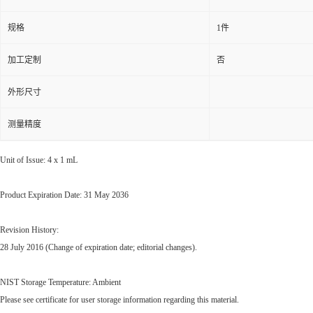
规格
1件
加工定制
否
外形尺寸
测量精度
Unit of Issue: 4 x 1 mL
Product Expiration Date: 31 May 2036
Revision History:
28 July 2016 (Change of expiration date; editorial changes).
NIST Storage Temperature: Ambient
Please see certificate for user storage information regarding this material.