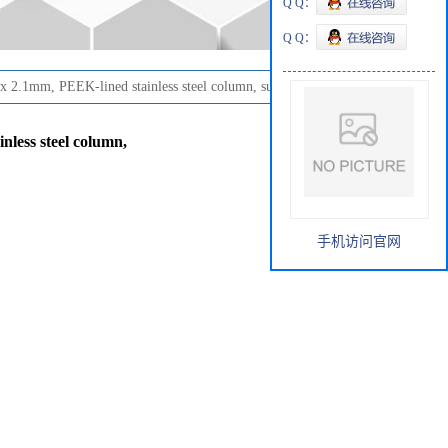
Q Q：
Q Q：
2.1mm, PEEK-lined stainless steel column, suitable for HPLC
less steel column,
手机访问官网