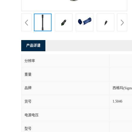
产品详请
分辨率
重量
品牌
西格玛(Sigma-
1.5046
货号
电源电压
型号