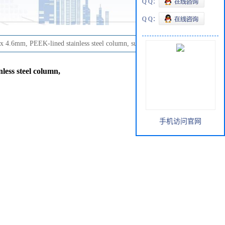
Q Q：
Q Q：
.6mm, PEEK-lined stainless steel column, suitable for HPLC
ss steel column,
手机访问官网