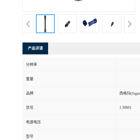
产品详请
分辨率
重量
品牌
西格玛(Sigma-
1.50661
货号
电源电压
型号