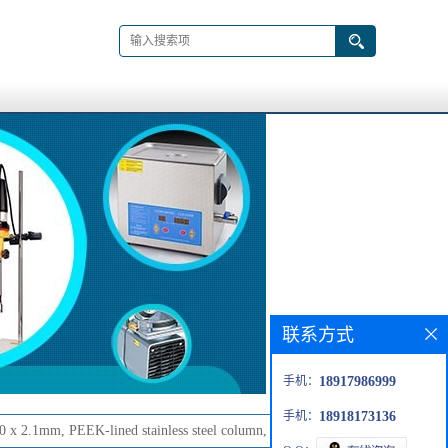
联系方式
手机：
18917986999
手机：
18918173136
 2.1mm, PEEK-lined stainless steel column, pkg of 3 column