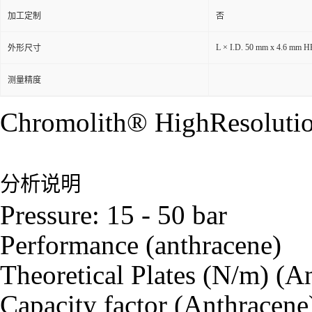
加工定制
否
L × I.D. 50 mm x 4.6 mm 
外形尺寸
测量精度
Chromolith® HighResoluti
分析说明
Pressure: 15 - 50 bar
Performance (anthracene)
Theoretical Plates (N/m) (A
Capacity factor (Anthracene)