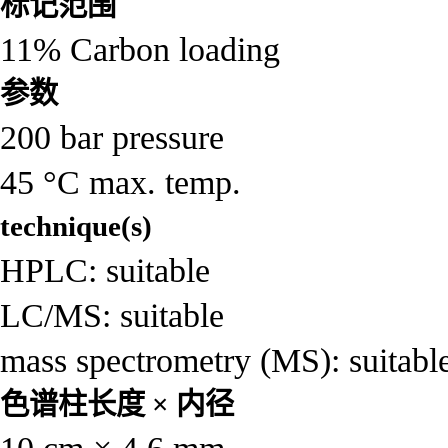
标记范围
11% Carbon loading
参数
200 bar pressure
45 °C max. temp.
technique(s)
HPLC: suitable
LC/MS: suitable
mass spectrometry (MS): suitabl
色谱柱长度 × 内径