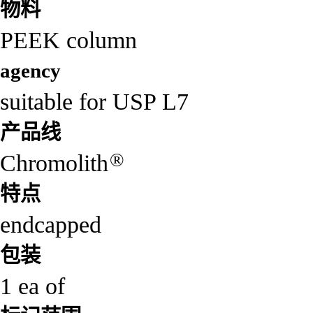
物料
PEEK column
agency
suitable for USP L7
产品线
®
Chromolith
特点
endcapped
包装
1 ea of