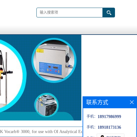
联系方式
手机：
18917986999
手机：
18918173136
ocarb® 3000, for use with OI Analytical Eclipse 4660, 4560