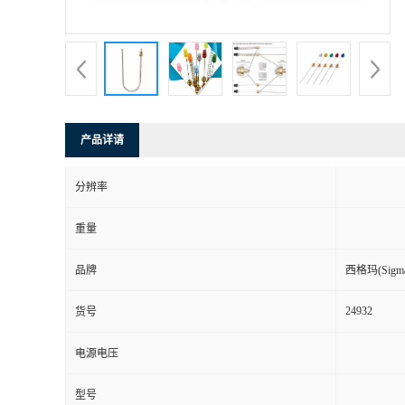
产品详请
分辨率
重量
品牌
西格玛(Sigma-
24932
货号
电源电压
型号