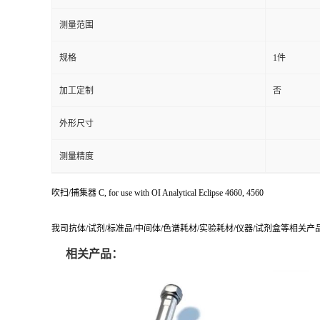
测量范围
规格
1件
加工定制
否
外形尺寸
测量精度
吹扫/捕集器 C, for use with OI Analytical Eclipse 4660, 4560
我司抗体/试剂/标准品/中间体/色谱耗材/实验耗材/仪器/试剂盒等相关
相关产品：