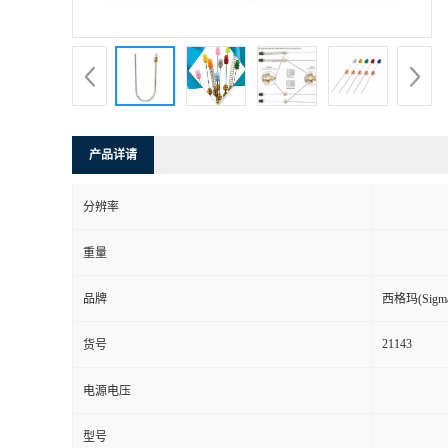
产品详请
分辨率
重量
品牌
西格玛(Sigma-
21143
货号
电源电压
型号
测量范围
规格
1件