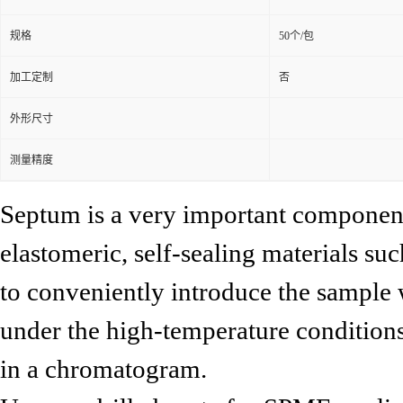
规格
50个/包
加工定制
否
外形尺寸
测量精度
Septum is a very important component 
elastomeric, self-sealing materials suc
to conveniently introduce the sample
under the high-temperature conditions 
in a chromatogram.