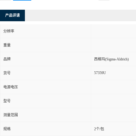
产品详请
分辨率
重量
品牌
西格玛(Sigma-Aldrich)
57359U
货号
电源电压
型号
测量范围
规格
2个/包